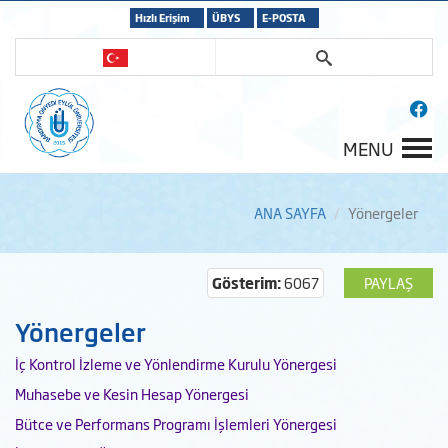
Hızlı Erişim
ÜBYS
E-POSTA
MENU
ANA SAYFA
Yönergeler
Gösterim:
6067
PAYLAŞ
Yönergeler
İç Kontrol İzleme ve Yönlendirme Kurulu Yönergesi
Muhasebe ve Kesin Hesap Yönergesi
Bütce ve Performans Programı İşlemleri Yönergesi