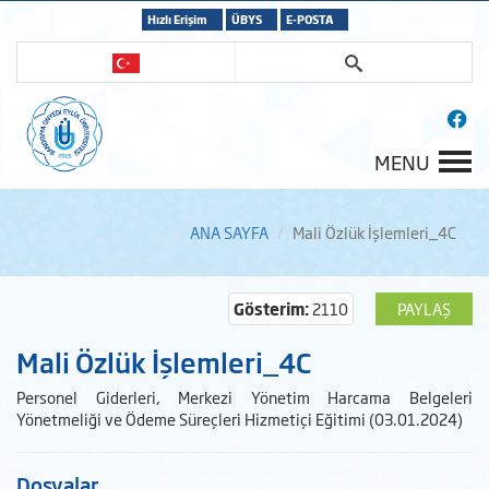
Hızlı Erişim
ÜBYS
E-POSTA
MENU
ANA SAYFA
Mali Özlük İşlemleri_4C
Gösterim:
2110
PAYLAŞ
Mali Özlük İşlemleri_4C
Personel Giderleri, Merkezi Yönetim Harcama Belgeleri
Yönetmeliği ve Ödeme Süreçleri Hizmetiçi Eğitimi (03.01.2024)
Dosyalar