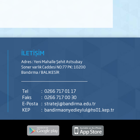
İLETİŞİM
Adres : Yeni Mahalle Şehit Astsubay
Soner varlık Caddesi NO:77 PK: 10200
Bandırma / BALIKESİR
Tel
:
0266 717 01 17
Faks
:
0266 717 00 30
E-Posta
:
strateji@bandirma.edu.tr
KEP
:
bandirmaonyedieylul@hs01.kep.tr