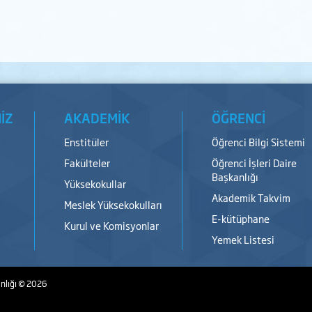
İZ
AKADEMİK
ÖĞRENCİ
Enstitüler
Öğrenci Bilgi Sistemi
Fakülteler
Öğrenci İşleri Daire
Başkanlığı
Yüksekokullar
Akademik Takvim
Meslek Yüksekokulları
E-kütüphane
Kurul ve Komisyonlar
Yemek Listesi
nlığı
© 2026