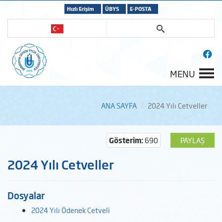
Hızlı Erişim
ÜBYS
E-POSTA
MENU
ANA SAYFA
2024 Yılı Cetveller
Gösterim:
690
PAYLAŞ
2024 Yılı Cetveller
Dosyalar
2024 Yılı Ödenek Cetveli