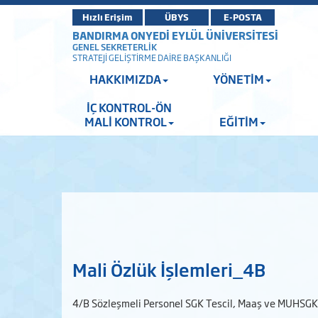
Hızlı Erişim
ÜBYS
E-POSTA
BANDIRMA ONYEDİ EYLÜL ÜNİVERSİTESİ
GENEL SEKRETERLİK
STRATEJİ GELİŞTİRME DAİRE BAŞKANLIĞI
HAKKIMIZDA
YÖNETİM
İÇ KONTROL-ÖN
MALİ KONTROL
EĞİTİM
Mali Özlük İşlemleri_4B
4/B Sözleşmeli Personel SGK Tescil, Maaş ve MUHSGK 