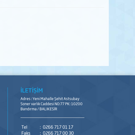
İLETİŞİM
Adres : Yeni Mahalle Şehit Astsubay
Soner varlık Caddesi NO:77 PK: 10200
Bandırma / BALIKESİR
Tel
:
0266 717 01 17
Faks
:
0266 717 00 30