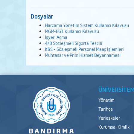
Dosyalar
Harcama Yönetim Sistem Kullanıcı Kılavuzu
MGM-EGT Kullanıcı Kılavuzu
İşyeri Açma
4/B Sözleşmeli Sigorta Tescili
KBS – Sözleşmeli Personel Maaş İşlemleri
Muhtasar ve Prim Hizmet Beyannamesi
ÜNİVERSİTEM
Yönetim
Tarihçe
Yerleşkeler
Kurumsal Kimlik