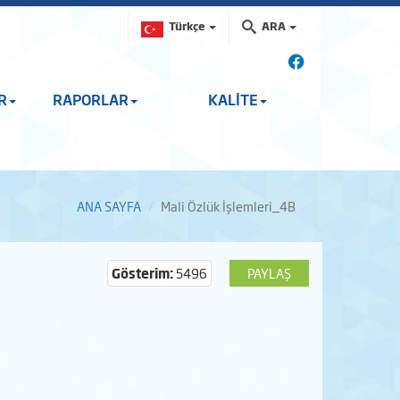
Türkçe
ARA
R
RAPORLAR
KALİTE
ANA SAYFA
Mali Özlük İşlemleri_4B
Gösterim:
5496
PAYLAŞ