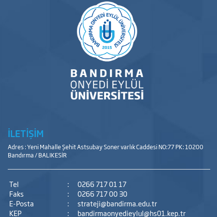
İLETİŞİM
Adres : Yeni Mahalle Şehit Astsubay Soner varlık Caddesi NO:77 PK: 10200
Bandırma / BALIKESİR
Tel
:
0266 717 01 17
Faks
:
0266 717 00 30
E-Posta
:
strateji@bandirma.edu.tr
KEP
:
bandirmaonyedieylul@hs01.kep.tr