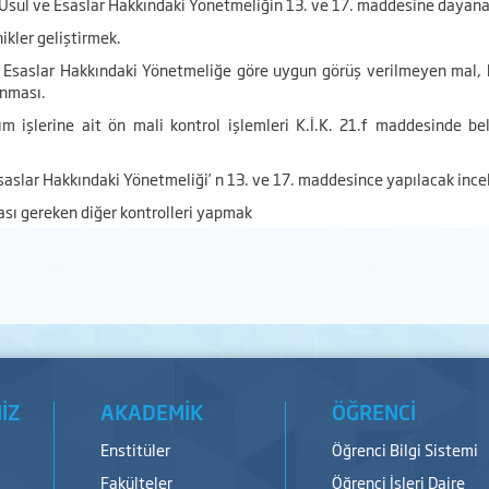
in Usul ve Esaslar Hakkındaki Yönetmeliğin 13. ve 17. maddesine dayana
ikler geliştirmek.
ve Esaslar Hakkındaki Yönetmeliğe göre uygun görüş verilmeyen mal, h
anması.
m işlerine ait ön mali kontrol işlemleri K.İ.K. 21.f maddesinde be
 Esaslar Hakkındaki Yönetmeliği’ n 13. ve 17. maddesince yapılacak inc
ası gereken diğer kontrolleri yapmak
İZ
AKADEMİK
ÖĞRENCİ
Enstitüler
Öğrenci Bilgi Sistemi
Fakülteler
Öğrenci İşleri Daire