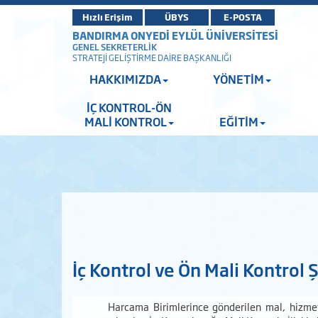
Hızlı Erişim
ÜBYS
E-POSTA
BANDIRMA ONYEDİ EYLÜL ÜNİVERSİTESİ
GENEL SEKRETERLİK
STRATEJİ GELİŞTİRME DAİRE BAŞKANLIĞI
HAKKIMIZDA
YÖNETİM
İÇ KONTROL-ÖN
MALİ KONTROL
EĞİTİM
İç Kontrol ve Ön Mali Kontrol 
Harcama Birimlerince gönderilen mal, hizmet