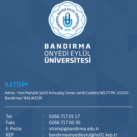
İLETİŞİM
Adres : Yeni Mahalle Şehit Astsubay Soner varlık Caddesi NO:77 PK: 10200
Bandırma / BALIKESİR
Tel
:
0266 717 01 17
Faks
:
0266 717 00 30
E-Posta
:
strateji@bandirma.edu.tr
KEP
:
bandirmaonyedieylul@hs01.kep.tr