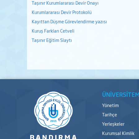
Taşınır Kurumlararası Devir Onayı
Kurumlararası Devir Protokolü
Kayıttan Düşme Görevlendirme yazısı
Kuruş Farkları Cetveli
Taşınır Eğitim Slaytı
ÜNİVERSİTEM
Yönetim
Tarihçe
Yerleşkeler
Kurumsal Kimlik