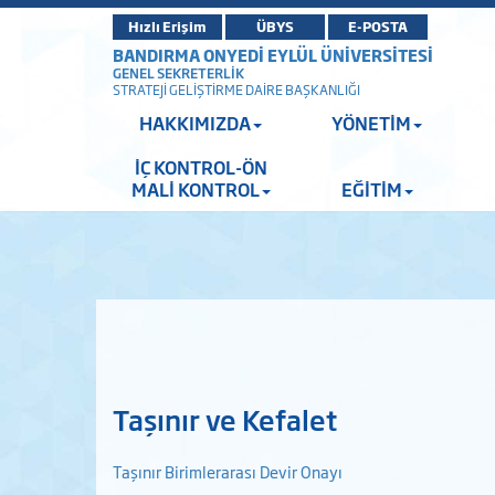
Hızlı Erişim
ÜBYS
E-POSTA
BANDIRMA ONYEDİ EYLÜL ÜNİVERSİTESİ
GENEL SEKRETERLİK
STRATEJİ GELİŞTİRME DAİRE BAŞKANLIĞI
HAKKIMIZDA
YÖNETİM
İÇ KONTROL-ÖN
MALİ KONTROL
EĞİTİM
Taşınır ve Kefalet
Taşınır Birimlerarası Devir Onayı