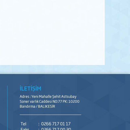
İLETİŞİM
Adres : Yeni Mahalle Şehit Astsubay
Soner varlık Caddesi NO:77 PK: 10200
Bandırma / BALIKESİR
Tel
:
0266 717 01 17
Faks
:
0266 717 00 30