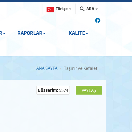
Türkçe
ARA
R
RAPORLAR
KALİTE
ANA SAYFA
Taşınır ve Kefalet
Gösterim:
5574
PAYLAŞ