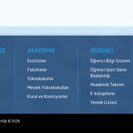
İZ
AKADEMİK
ÖĞRENCİ
Enstitüler
Öğrenci Bilgi Sistemi
Fakülteler
Öğrenci İşleri Daire
Başkanlığı
Yüksekokullar
Akademik Takvim
Meslek Yüksekokulları
E-kütüphane
Kurul ve Komisyonlar
Yemek Listesi
nlığı
© 2026