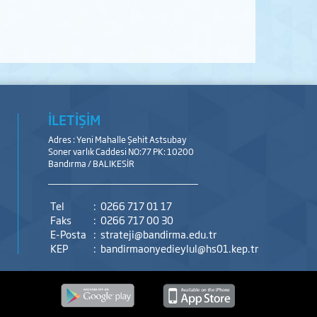
İLETİŞİM
Adres : Yeni Mahalle Şehit Astsubay
Soner varlık Caddesi NO:77 PK: 10200
Bandırma / BALIKESİR
Tel
:
0266 717 01 17
Faks
:
0266 717 00 30
E-Posta
:
strateji@bandirma.edu.tr
KEP
:
bandirmaonyedieylul@hs01.kep.tr