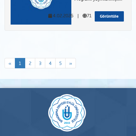
4.02.2026
|
71
Görüntüle
«
1
2
3
4
5
»