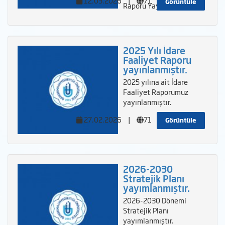
12.03.2026
|
71
Görüntüle
Raporu Yayımlanmıştır.
2025 Yılı İdare
Faaliyet Raporu
yayınlanmıştır.
2025 yılına ait İdare
Faaliyet Raporumuz
yayınlanmıştır.
27.02.2026
|
71
Görüntüle
2026-2030
Stratejik Planı
yayımlanmıştır.
2026-2030 Dönemi
Stratejik Planı
yayımlanmıştır.