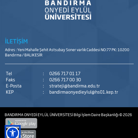
İLETİŞİM
Adres : Yeni Mahalle Şehit Astsubay Soner varlık Caddesi NO:77 PK: 10200
Bandırma / BALIKESİR
Tel
:
0266 717 01 17
Faks
:
0266 717 00 30
E-Posta
:
strateji@bandirma.edu.tr
KEP
:
bandirmaonyedieylul@hs01.kep.tr
BANDIRMA ONYEDİ EYLÜL ÜNİVERSİTESİ
Bilgi İşlem Daire Başkanlığı
© 2026