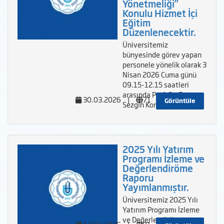
Yönetmeliği”
Konulu Hizmet İçi
Eğitim
Düzenlenecektir.
Üniversitemiz
bünyesinde görev yapan
personele yönelik olarak 3
Nisan 2026 Cuma günü
09.15-12.15 saatleri
arasında Prof. Dr. Fuat
30.03.2026
|
71
Görüntüle
Sezgin Konferans Sal
2025 Yılı Yatırım
Programı İzleme ve
Değerlendiröme
Raporu
Yayımlanmıştır.
Üniversitemiz 2025 Yılı
Yatırım Programı İzleme
ve Değerlendiröme