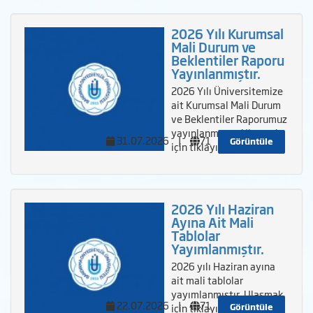
2026 Yılı Kurumsal
Mali Durum ve
Beklentiler Raporu
Yayınlanmıştır.
2026 Yılı Üniversitemize
ait Kurumsal Mali Durum
ve Beklentiler Raporumuz
yayınlanmıştır. Ulaşmak
31.07.2026
|
71
Görüntüle
için tıklayınız.
2026 Yılı Haziran
Ayına Ait Mali
Tablolar
Yayımlanmıştır.
2026 yılı Haziran ayına
ait mali tablolar
yayımlanmıştır. Ulaşmak
22.07.2026
|
71
Görüntüle
için tıklayınız.