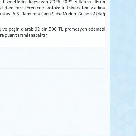
 hizmetlerini kapsayan 2026-2029 yıllarına ilişkin
ştirilen imza töreninde protokolü Üniversitemiz adına
ş Bankası A.Ş. Bandırma Çarşı Şube Müdürü Gülşen Akdağ
de ve peşin olarak 92 bin 500 TL promosyon ödemesi
ara puan tanımlanacaktır.