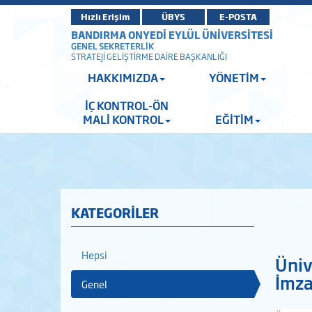
Hızlı Erişim
ÜBYS
E-POSTA
BANDIRMA ONYEDİ EYLÜL ÜNİVERSİTESİ
GENEL SEKRETERLİK
STRATEJİ GELİŞTİRME DAİRE BAŞKANLIĞI
HAKKIMIZDA
YÖNETİM
İÇ KONTROL-ÖN
MALİ KONTROL
EĞİTİM
KATEGORİLER
Hepsi
Üniv
İmza
Genel