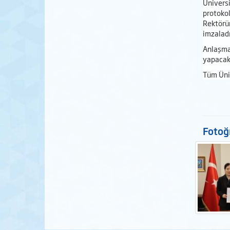
Ünivers
protokol
Rektörüm
imzaladı
Anlaşma
yapacak 
Tüm Üniv
Fotoğr