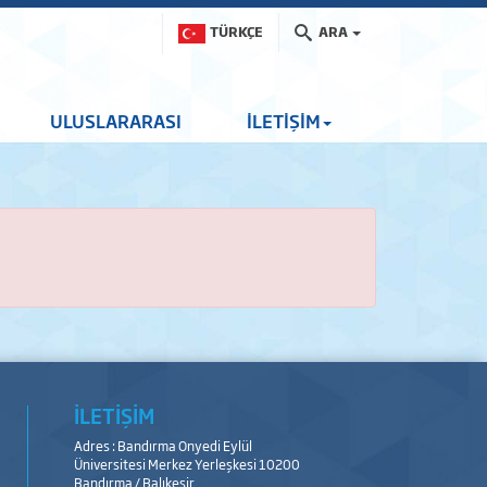
TÜRKÇE
ARA
ULUSLARARASI
İLETİŞİM
İLETİŞİM
Adres : Bandırma Onyedi Eylül
Üniversitesi Merkez Yerleşkesi 10200
Bandırma / Balıkesir