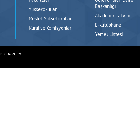
Başkanlığı
Yüksekokullar
Akademik Takvim
Meslek Yüksekokulları
E-kütüphane
Kurul ve Komisyonlar
Yemek Listesi
nlığı
© 2026