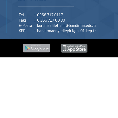
Tel
:
0266 717 0117
Faks
:
0 266 717 00 30
E-Posta
:
kurumsaliletisim@bandirma.edu.tr
KEP
:
bandirmaonyedieylul@hs01.kep.tr