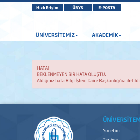
Hızlı Erişim
ÜBYS
E-POSTA
ÜNİVERSİTEMİZ
AKADEMİK
HATA!
BEKLENMEYEN BIR HATA OLUŞTU.
Aldığınız hata Bilgi İşlem Daire Başkanlığı'na iletildi
ÜNİVERSİTEM
Yönetim
Tarihçe