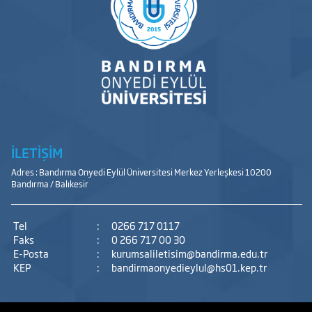
İLETİŞİM
Adres : Bandırma Onyedi Eylül Üniversitesi Merkez Yerleşkesi 10200
Bandırma / Balıkesir
Tel
:
0266 717 0117
Faks
:
0 266 717 00 30
E-Posta
:
kurumsaliletisim@bandirma.edu.tr
KEP
:
bandirmaonyedieylul@hs01.kep.tr